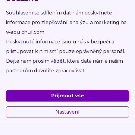
info@nejlevnejsivzv.cz
Souhlasem se sdílením dat nám poskytnete
informace pro zlepšování, analýzu a marketing na
VÝKUPNÍ TÝM
webu chuf.com
Poskytnuté informace jsou u nás v bezpečí a
přistupovat k nim smí pouze oprávněný personál.
Dejte nám prosím vědět, která data nám a našim
partnerům dovolíte zpracovávat.
Přijmout vše
Nastavení
TOMÁŠ ČÍŽEK