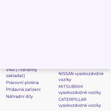
vozíky
Retrak
Jungheinrich
Vychystávací
vysokozdvižné vozíky
Ručně vedený
Still vysokozdvižné
vysokozdvižný
vozíky
Ručně vedený
Toyota vysokozdvižné
nízkozdvižný
vozíky
Boční
BT vysokozdvižné
Terénní
vozíky
Teleskopický
HYSTER vysokozdvižné
manipulátor
vozíky
VNA (Třístranný
NISSAN vysokozdvižné
zakladač)
vozíky
Pracovní plošina
MITSUBISHI
Přídavná zařízení
vysokozdvižné vozíky
Náhradní díly
CATERPILLAR
vysokozdvižné vozíky