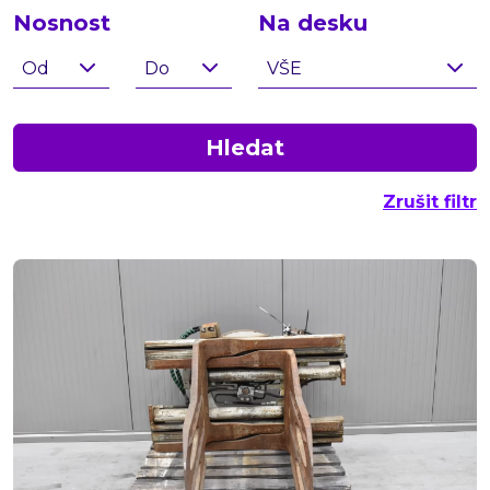
Nosnost
Na desku
Od
Do
VŠE
Hledat
Zrušit filtr