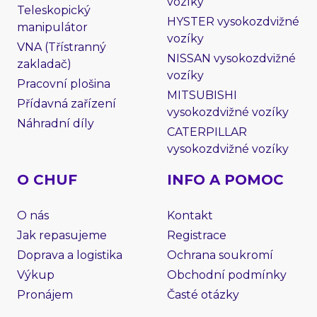
vozíky
Teleskopický
HYSTER vysokozdvižné
manipulátor
vozíky
VNA (Třístranný
NISSAN vysokozdvižné
zakladač)
vozíky
Pracovní plošina
MITSUBISHI
Přídavná zařízení
vysokozdvižné vozíky
Náhradní díly
CATERPILLAR
vysokozdvižné vozíky
O CHUF
INFO A POMOC
O nás
Kontakt
Jak repasujeme
Registrace
Doprava a logistika
Ochrana soukromí
Výkup
Obchodní podmínky
Pronájem
Časté otázky