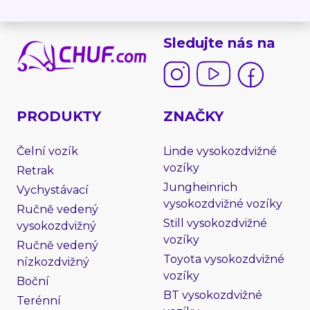
Sledujte nás na
PRODUKTY
ZNAČKY
Čelní vozík
Linde vysokozdvižné
vozíky
Retrak
Jungheinrich
Vychystávací
vysokozdvižné vozíky
Ručně vedený
Still vysokozdvižné
vysokozdvižný
vozíky
Ručně vedený
Toyota vysokozdvižné
nízkozdvižný
vozíky
Boční
BT vysokozdvižné
Terénní