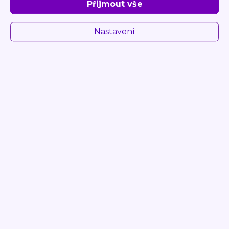
Rok
2020
Přijmout vše
Na desku
ISO 2
Nastavení
Přihlaste se pro zobrazení ceny pro
dealery
DETAIL
POPTAT