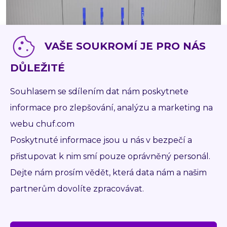
VAŠE SOUKROMÍ JE PRO NÁS
DŮLEŽITÉ
Souhlasem se sdílením dat nám poskytnete
informace pro zlepšování, analýzu a marketing na
webu chuf.com
Poskytnuté informace jsou u nás v bezpečí a
P1153
HYDRAULICKY STAVITELNÉ DVOJVIDLE S
přistupovat k nim smí pouze oprávněný personál.
BOČNÍM POSUVEM
Dejte nám prosím vědět, která data nám a našim
Značka
CASCADE
partnerům dovolíte zpracovávat.
Nosnost
2 200 kg
Hmotnost
504 kg