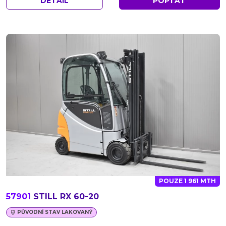
DETAIL
POPTAT
POUZE 1 961 MTH
57901
STILL RX 60-20
PŮVODNÍ STAV LAKOVANÝ