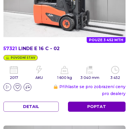
POUZE 3 452 MTH
57321
LINDE E 16 C - 02
PŮVODNÍ STAV
2017
AKU
1 600 kg
3 040 mm
3 452
Přihlaste se pro zobrazení ceny
pro dealery
DETAIL
POPTAT