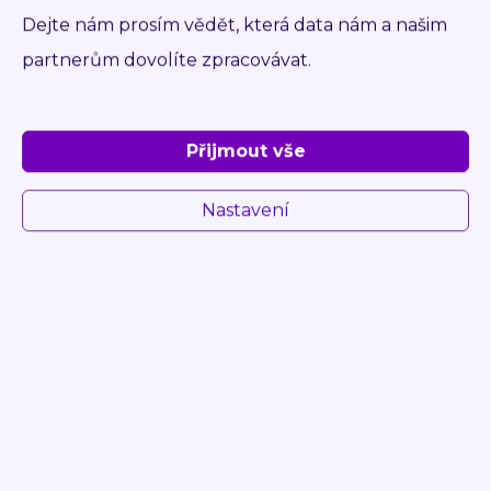
Přihlaste se pro zobrazení ceny
Dejte nám prosím vědět, která data nám a našim
pro dealery
partnerům dovolíte zpracovávat.
DETAIL
POPTAT
Přijmout vše
Nastavení