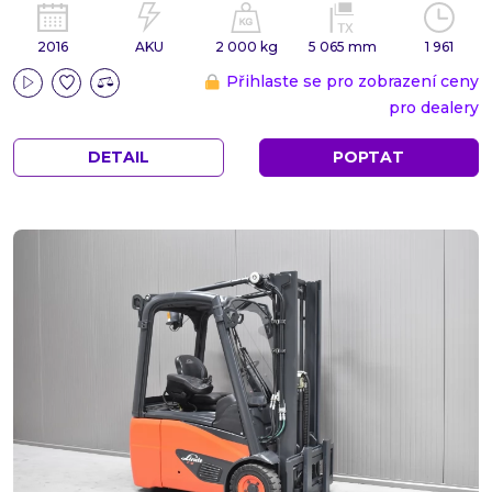
2016
AKU
2 000 kg
5 065 mm
1 961
Přihlaste se pro zobrazení ceny
pro dealery
DETAIL
POPTAT