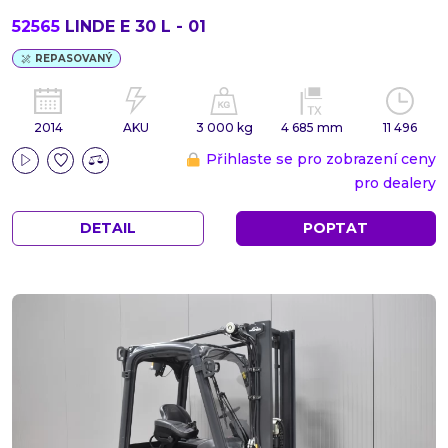
52565
LINDE E 30 L - 01
REPASOVANÝ
2014
AKU
3 000 kg
4 685 mm
11 496
Přihlaste se pro zobrazení ceny
pro dealery
DETAIL
POPTAT