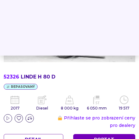
52326
LINDE H 80 D
REPASOVANÝ
2017
Diesel
8 000 kg
6 050 mm
19 517
Přihlaste se pro zobrazení ceny
pro dealery