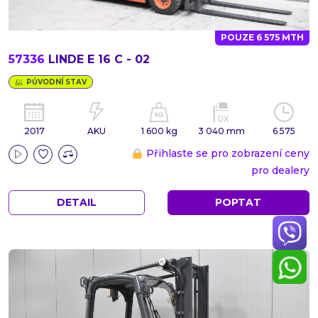
POUZE 6 575 MTH
57336
LINDE E 16 C - 02
PŮVODNÍ STAV
2017
AKU
1 600 kg
3 040 mm
6 575
Přihlaste se pro zobrazení ceny
pro dealery
DETAIL
POPTAT