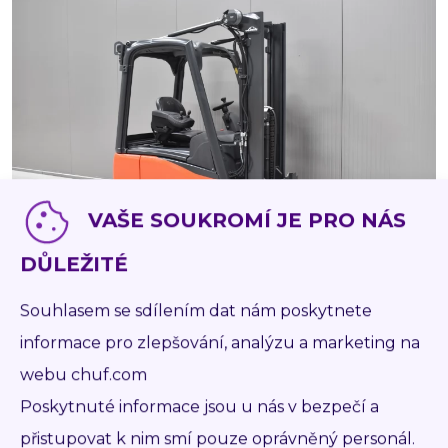
VAŠE SOUKROMÍ JE PRO NÁS
DŮLEŽITÉ
Souhlasem se sdílením dat nám poskytnete
58216
LINDE E 16 C - 02
informace pro zlepšování, analýzu a marketing na
BAT 2022
PŮVODNÍ STAV
webu chuf.com
Poskytnuté informace jsou u nás v bezpečí a
2019
AKU
1 600 kg
3 140 mm
7 723
přistupovat k nim smí pouze oprávněný personál.